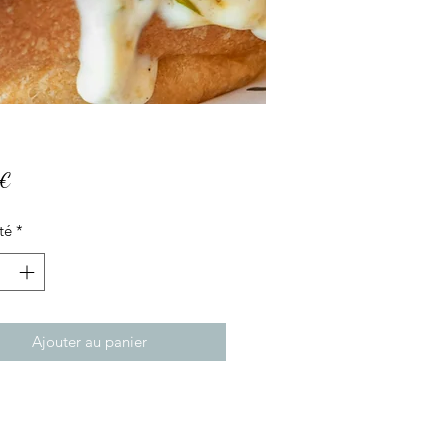
Prix
 €
té
*
Ajouter au panier